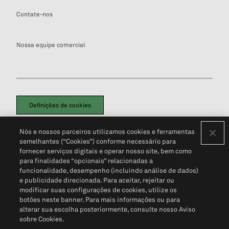
Contate-nos
Nossa equipe comercial
Definições de cookies
Disclaimers Legais
Termos de Uso
Aviso de Cookies
Nós e nossos parceiros utilizamos cookies e ferramentas
Política de Privacidade
Portal de privacidade do cliente (em inglês)
semelhantes (“Cookies”) conforme necessário para
Não Venda Minhas Informações Pessoais
© 2026 S&P Global
fornecer serviços digitais e operar nosso site, bem como
para finalidades “opcionais” relacionadas a
funcionalidade, desempenho (incluindo análise de dados)
e publicidade direcionada. Para aceitar, rejeitar ou
modificar suas configurações de cookies, utilize os
botões neste banner. Para mais informações ou para
alterar sua escolha posteriormente, consulte nosso Aviso
sobre Cookies.