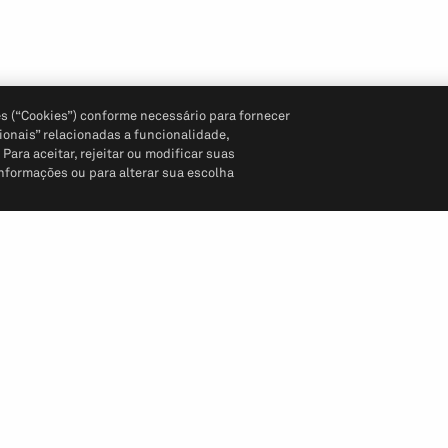
s (“Cookies”) conforme necessário para fornecer
ionais” relacionadas a funcionalidade,
ara aceitar, rejeitar ou modificar suas
informações ou para alterar sua escolha
Siga-nos