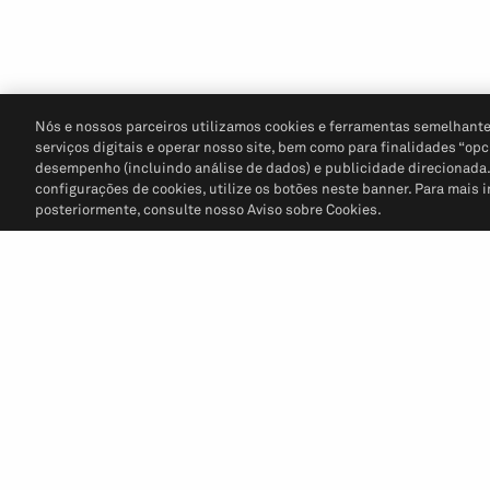
Nós e nossos parceiros utilizamos cookies e ferramentas semelhante
serviços digitais e operar nosso site, bem como para finalidades “opc
desempenho (incluindo análise de dados) e publicidade direcionada. P
configurações de cookies, utilize os botões neste banner. Para mais 
posteriormente, consulte nosso Aviso sobre Cookies.