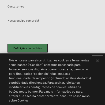
Contate-nos
Nossa equipe comercial
Definições de cookies
Disclaimers Legais
Termos de Uso
Aviso de Cookies
Nós e nossos parceiros utilizamos cookies e ferramentas
Política de Privacidade
Portal de privacidade do cliente (em inglês)
semelhantes (“Cookies”) conforme necessário para
Não Venda Minhas Informações Pessoais
© 2026 S&P Global
fornecer serviços digitais e operar nosso site, bem como
para finalidades “opcionais” relacionadas a
funcionalidade, desempenho (incluindo análise de dados)
e publicidade direcionada. Para aceitar, rejeitar ou
modificar suas configurações de cookies, utilize os
botões neste banner. Para mais informações ou para
alterar sua escolha posteriormente, consulte nosso Aviso
sobre Cookies.