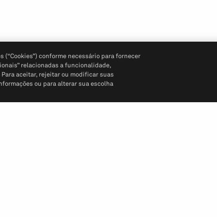
s (“Cookies”) conforme necessário para fornecer
ionais” relacionadas a funcionalidade,
ara aceitar, rejeitar ou modificar suas
informações ou para alterar sua escolha
Siga-nos