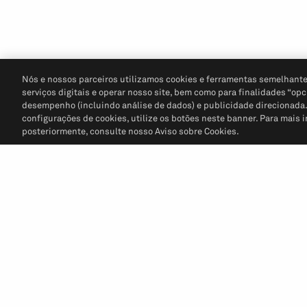
Nós e nossos parceiros utilizamos cookies e ferramentas semelhante
serviços digitais e operar nosso site, bem como para finalidades “opc
desempenho (incluindo análise de dados) e publicidade direcionada. P
configurações de cookies, utilize os botões neste banner. Para mais 
posteriormente, consulte nosso Aviso sobre Cookies.