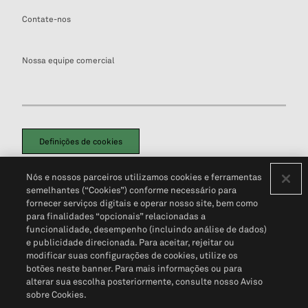
Contate-nos
Nossa equipe comercial
Definições de cookies
Disclaimers Legais
Termos de Uso
Aviso de Cookies
Nós e nossos parceiros utilizamos cookies e ferramentas
Política de Privacidade
Portal de privacidade do cliente (em inglês)
semelhantes (“Cookies”) conforme necessário para
Não Venda Minhas Informações Pessoais
© 2026 S&P Global
fornecer serviços digitais e operar nosso site, bem como
para finalidades “opcionais” relacionadas a
funcionalidade, desempenho (incluindo análise de dados)
e publicidade direcionada. Para aceitar, rejeitar ou
modificar suas configurações de cookies, utilize os
botões neste banner. Para mais informações ou para
alterar sua escolha posteriormente, consulte nosso Aviso
sobre Cookies.