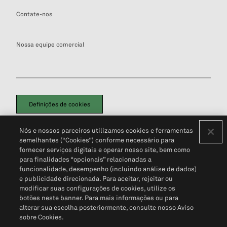
Contate-nos
Nossa equipe comercial
Definições de cookies
Disclaimers Legais
Termos de Uso
Aviso de Cookies
Nós e nossos parceiros utilizamos cookies e ferramentas
Política de Privacidade
Portal de privacidade do cliente (em inglês)
semelhantes (“Cookies”) conforme necessário para
Não Venda Minhas Informações Pessoais
© 2026 S&P Global
fornecer serviços digitais e operar nosso site, bem como
para finalidades “opcionais” relacionadas a
funcionalidade, desempenho (incluindo análise de dados)
e publicidade direcionada. Para aceitar, rejeitar ou
modificar suas configurações de cookies, utilize os
botões neste banner. Para mais informações ou para
alterar sua escolha posteriormente, consulte nosso Aviso
sobre Cookies.