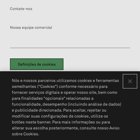
Contate-nos
Nossa equipe comercial
Definições de cookies
Disclaimers Legais
Termos de Uso
Aviso de Cookies
Nós e nossos parceiros utilizamos cookies e ferramentas
Política de Privacidade
Portal de privacidade do cliente (em inglês)
semelhantes (“Cookies”) conforme necessário para
Não Venda Minhas Informações Pessoais
© 2026 S&P Global
fornecer serviços digitais e operar nosso site, bem como
para finalidades “opcionais” relacionadas a
funcionalidade, desempenho (incluindo análise de dados)
e publicidade direcionada. Para aceitar, rejeitar ou
modificar suas configurações de cookies, utilize os
botões neste banner. Para mais informações ou para
alterar sua escolha posteriormente, consulte nosso Aviso
sobre Cookies.