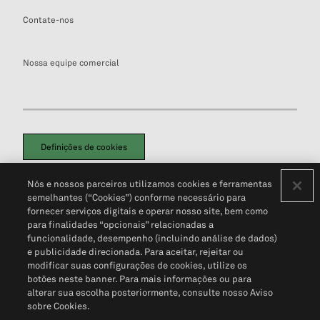
Contate-nos
Nossa equipe comercial
Definições de cookies
Disclaimers Legais
Termos de Uso
Aviso de Cookies
Nós e nossos parceiros utilizamos cookies e ferramentas
Política de Privacidade
Portal de privacidade do cliente (em inglês)
semelhantes (“Cookies”) conforme necessário para
Não Venda Minhas Informações Pessoais
© 2026 S&P Global
fornecer serviços digitais e operar nosso site, bem como
para finalidades “opcionais” relacionadas a
funcionalidade, desempenho (incluindo análise de dados)
e publicidade direcionada. Para aceitar, rejeitar ou
modificar suas configurações de cookies, utilize os
botões neste banner. Para mais informações ou para
alterar sua escolha posteriormente, consulte nosso Aviso
sobre Cookies.