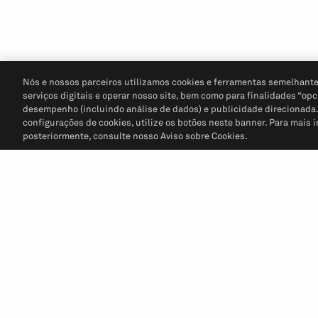
Nós e nossos parceiros utilizamos cookies e ferramentas semelhante
serviços digitais e operar nosso site, bem como para finalidades “opc
desempenho (incluindo análise de dados) e publicidade direcionada. P
configurações de cookies, utilize os botões neste banner. Para mais 
posteriormente, consulte nosso Aviso sobre Cookies.