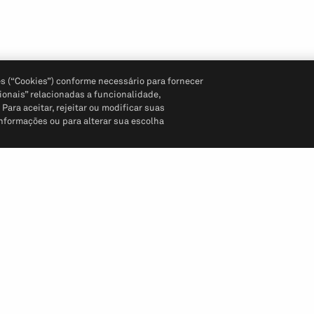
s (“Cookies”) conforme necessário para fornecer
ionais” relacionadas a funcionalidade,
ara aceitar, rejeitar ou modificar suas
informações ou para alterar sua escolha
Siga-nos