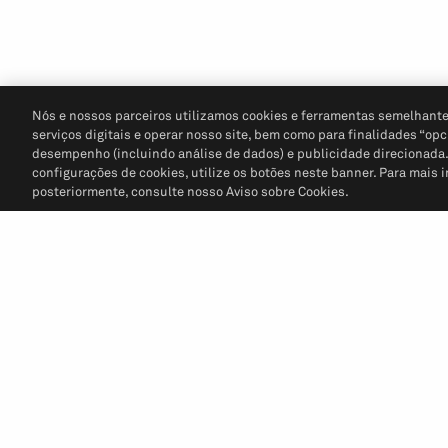
Nós e nossos parceiros utilizamos cookies e ferramentas semelhante
serviços digitais e operar nosso site, bem como para finalidades “opc
desempenho (incluindo análise de dados) e publicidade direcionada. P
configurações de cookies, utilize os botões neste banner. Para mais 
posteriormente, consulte nosso Aviso sobre Cookies.