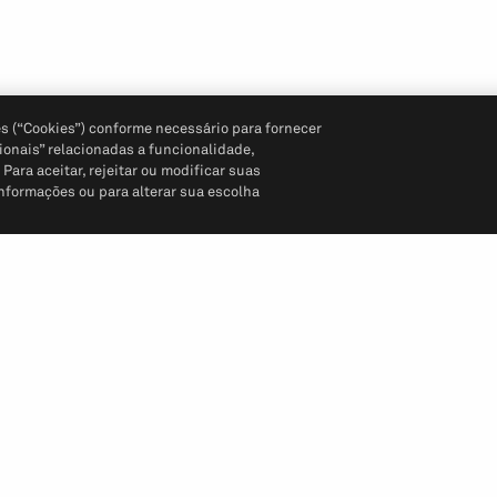
s (“Cookies”) conforme necessário para fornecer
ionais” relacionadas a funcionalidade,
ara aceitar, rejeitar ou modificar suas
informações ou para alterar sua escolha
Siga-nos