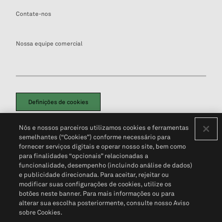
Contate-nos
Nossa equipe comercial
Definições de cookies
Disclaimers Legais
Termos de Uso
Aviso de Cookies
Nós e nossos parceiros utilizamos cookies e ferramentas
Política de Privacidade
Portal de privacidade do cliente (em inglês)
semelhantes (“Cookies”) conforme necessário para
Não Venda Minhas Informações Pessoais
© 2026 S&P Global
fornecer serviços digitais e operar nosso site, bem como
para finalidades “opcionais” relacionadas a
funcionalidade, desempenho (incluindo análise de dados)
e publicidade direcionada. Para aceitar, rejeitar ou
modificar suas configurações de cookies, utilize os
botões neste banner. Para mais informações ou para
alterar sua escolha posteriormente, consulte nosso Aviso
sobre Cookies.