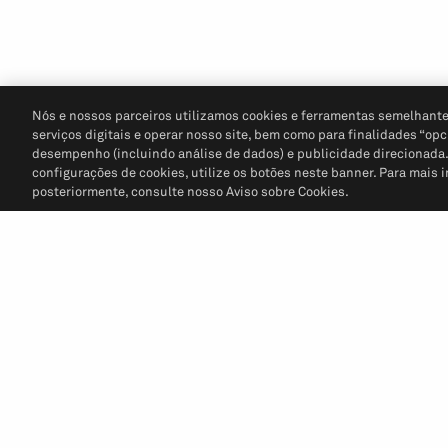
Nós e nossos parceiros utilizamos cookies e ferramentas semelhante
serviços digitais e operar nosso site, bem como para finalidades “opc
desempenho (incluindo análise de dados) e publicidade direcionada. P
configurações de cookies, utilize os botões neste banner. Para mais 
posteriormente, consulte nosso Aviso sobre Cookies.