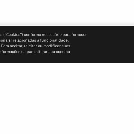
s (“Cookies”) conforme necessário para fornecer
ionais” relacionadas a funcionalidade,
ara aceitar, rejeitar ou modificar suas
informações ou para alterar sua escolha
Siga-nos