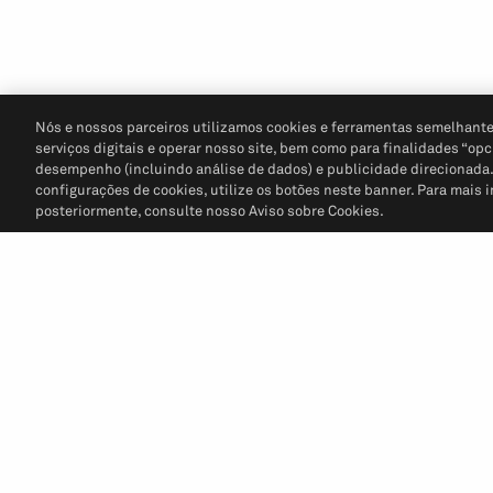
Nós e nossos parceiros utilizamos cookies e ferramentas semelhante
serviços digitais e operar nosso site, bem como para finalidades “opc
desempenho (incluindo análise de dados) e publicidade direcionada. P
configurações de cookies, utilize os botões neste banner. Para mais 
posteriormente, consulte nosso Aviso sobre Cookies.