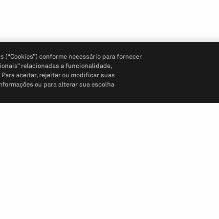
s (“Cookies”) conforme necessário para fornecer
ionais” relacionadas a funcionalidade,
ara aceitar, rejeitar ou modificar suas
informações ou para alterar sua escolha
Siga-nos