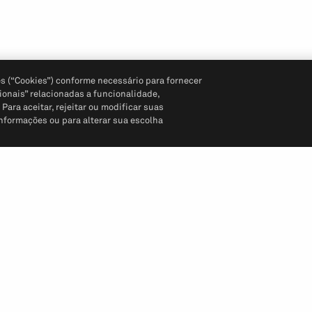
s (“Cookies”) conforme necessário para fornecer
ionais” relacionadas a funcionalidade,
ara aceitar, rejeitar ou modificar suas
informações ou para alterar sua escolha
Siga-nos