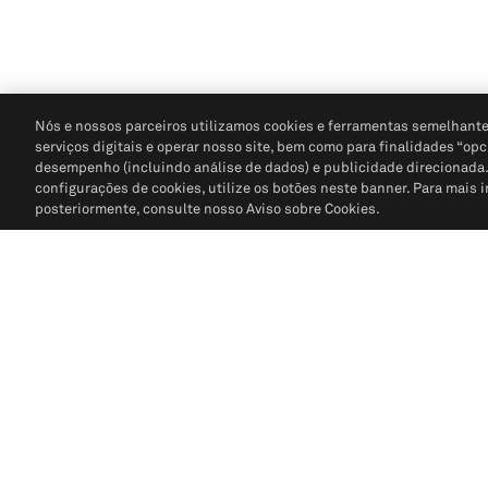
Nós e nossos parceiros utilizamos cookies e ferramentas semelhante
serviços digitais e operar nosso site, bem como para finalidades “opc
desempenho (incluindo análise de dados) e publicidade direcionada. P
configurações de cookies, utilize os botões neste banner. Para mais 
posteriormente, consulte nosso Aviso sobre Cookies.