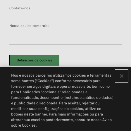
Contate-nos
Nossa equipe comercial
Definições de cookies
Disclaimers Legais
Termos de Uso
Aviso de Cookies
Nós e nossos parceiros utilizamos cookies e ferramentas
Política de Privacidade
Portal de privacidade do cliente (em inglês)
semelhantes (“Cookies”) conforme necessário para
Não Venda Minhas Informações Pessoais
© 2026 S&P Global
fornecer serviços digitais e operar nosso site, bem como
para finalidades “opcionais” relacionadas a
funcionalidade, desempenho (incluindo análise de dados)
e publicidade direcionada. Para aceitar, rejeitar ou
modificar suas configurações de cookies, utilize os
botões neste banner. Para mais informações ou para
alterar sua escolha posteriormente, consulte nosso Aviso
sobre Cookies.