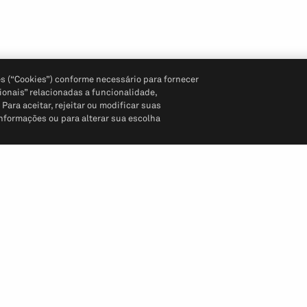
s (“Cookies”) conforme necessário para fornecer
ionais” relacionadas a funcionalidade,
ara aceitar, rejeitar ou modificar suas
informações ou para alterar sua escolha
Siga-nos