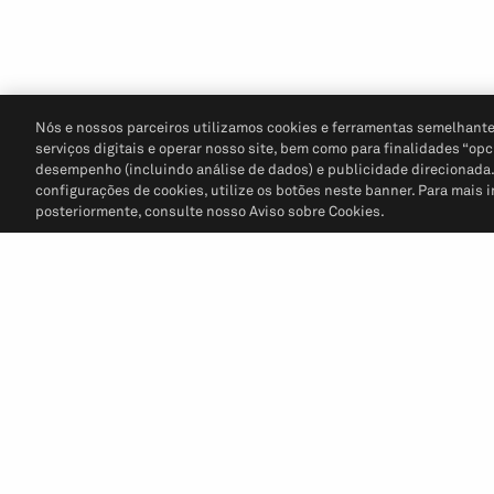
Nós e nossos parceiros utilizamos cookies e ferramentas semelhante
serviços digitais e operar nosso site, bem como para finalidades “opc
desempenho (incluindo análise de dados) e publicidade direcionada. P
configurações de cookies, utilize os botões neste banner. Para mais 
posteriormente, consulte nosso Aviso sobre Cookies.