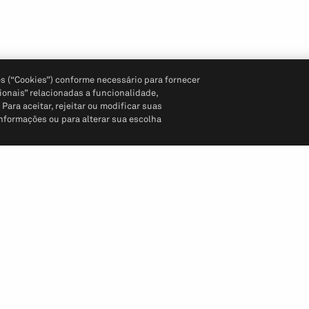
s (“Cookies”) conforme necessário para fornecer
ionais” relacionadas a funcionalidade,
ara aceitar, rejeitar ou modificar suas
informações ou para alterar sua escolha
Siga-nos