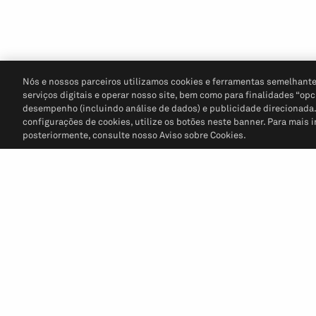
Nós e nossos parceiros utilizamos cookies e ferramentas semelhante
serviços digitais e operar nosso site, bem como para finalidades “opc
desempenho (incluindo análise de dados) e publicidade direcionada. P
configurações de cookies, utilize os botões neste banner. Para mais 
posteriormente, consulte nosso Aviso sobre Cookies.