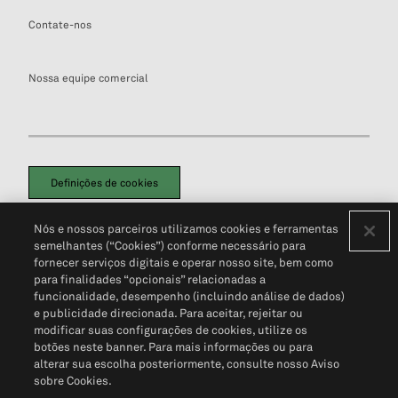
Contate-nos
Nossa equipe comercial
Definições de cookies
Disclaimers Legais
Termos de Uso
Aviso de Cookies
Nós e nossos parceiros utilizamos cookies e ferramentas
Política de Privacidade
Portal de privacidade do cliente (em inglês)
semelhantes (“Cookies”) conforme necessário para
Não Venda Minhas Informações Pessoais
© 2026 S&P Global
fornecer serviços digitais e operar nosso site, bem como
para finalidades “opcionais” relacionadas a
funcionalidade, desempenho (incluindo análise de dados)
e publicidade direcionada. Para aceitar, rejeitar ou
modificar suas configurações de cookies, utilize os
botões neste banner. Para mais informações ou para
alterar sua escolha posteriormente, consulte nosso Aviso
sobre Cookies.