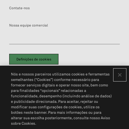
Contate-nos
Nossa equipe comercial
Definições de cookies
Disclaimers Legais
Termos de Uso
Aviso de Cookies
Nós e nossos parceiros utilizamos cookies e ferramentas
Política de Privacidade
Portal de privacidade do cliente (em inglês)
semelhantes (“Cookies”) conforme necessário para
Não Venda Minhas Informações Pessoais
© 2026 S&P Global
fornecer serviços digitais e operar nosso site, bem como
para finalidades “opcionais” relacionadas a
funcionalidade, desempenho (incluindo análise de dados)
e publicidade direcionada. Para aceitar, rejeitar ou
modificar suas configurações de cookies, utilize os
botões neste banner. Para mais informações ou para
alterar sua escolha posteriormente, consulte nosso Aviso
sobre Cookies.