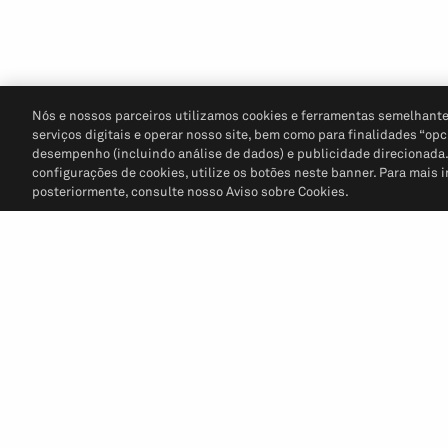
Nós e nossos parceiros utilizamos cookies e ferramentas semelhante
serviços digitais e operar nosso site, bem como para finalidades “opc
desempenho (incluindo análise de dados) e publicidade direcionada. P
configurações de cookies, utilize os botões neste banner. Para mais 
posteriormente, consulte nosso Aviso sobre Cookies.