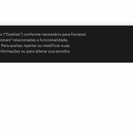
s (“Cookies”) conforme necessário para fornecer
ionais” relacionadas a funcionalidade,
ara aceitar, rejeitar ou modificar suas
informações ou para alterar sua escolha
Siga-nos