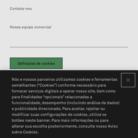
Contate-nos
Nossa equipe comercial
Definições de cookies
Disclaimers Legais
Termos de Uso
Aviso de Cookies
Nós e nossos parceiros utilizamos cookies e ferramentas
Política de Privacidade
Portal de privacidade do cliente (em inglês)
semelhantes (“Cookies”) conforme necessário para
Não Venda Minhas Informações Pessoais
© 2026 S&P Global
fornecer serviços digitais e operar nosso site, bem como
para finalidades “opcionais” relacionadas a
funcionalidade, desempenho (incluindo análise de dados)
e publicidade direcionada. Para aceitar, rejeitar ou
modificar suas configurações de cookies, utilize os
botões neste banner. Para mais informações ou para
alterar sua escolha posteriormente, consulte nosso Aviso
sobre Cookies.