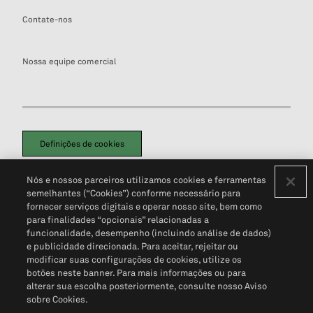
Contate-nos
Nossa equipe comercial
Definições de cookies
Disclaimers Legais
Termos de Uso
Aviso de Cookies
Nós e nossos parceiros utilizamos cookies e ferramentas
Política de Privacidade
Portal de privacidade do cliente (em inglês)
semelhantes (“Cookies”) conforme necessário para
Não Venda Minhas Informações Pessoais
© 2026 S&P Global
fornecer serviços digitais e operar nosso site, bem como
para finalidades “opcionais” relacionadas a
funcionalidade, desempenho (incluindo análise de dados)
e publicidade direcionada. Para aceitar, rejeitar ou
modificar suas configurações de cookies, utilize os
botões neste banner. Para mais informações ou para
alterar sua escolha posteriormente, consulte nosso Aviso
sobre Cookies.