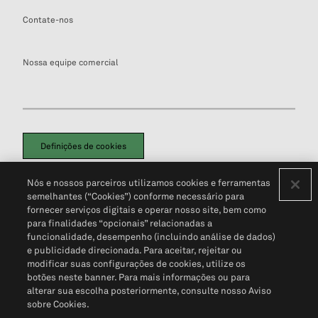
Contate-nos
Nossa equipe comercial
Definições de cookies
Disclaimers Legais
Termos de Uso
Aviso de Cookies
Nós e nossos parceiros utilizamos cookies e ferramentas
Política de Privacidade
Portal de privacidade do cliente (em inglês)
semelhantes (“Cookies”) conforme necessário para
Não Venda Minhas Informações Pessoais
© 2026 S&P Global
fornecer serviços digitais e operar nosso site, bem como
para finalidades “opcionais” relacionadas a
funcionalidade, desempenho (incluindo análise de dados)
e publicidade direcionada. Para aceitar, rejeitar ou
modificar suas configurações de cookies, utilize os
botões neste banner. Para mais informações ou para
alterar sua escolha posteriormente, consulte nosso Aviso
sobre Cookies.