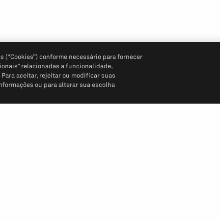
s (“Cookies”) conforme necessário para fornecer
ionais” relacionadas a funcionalidade,
ara aceitar, rejeitar ou modificar suas
informações ou para alterar sua escolha
Siga-nos