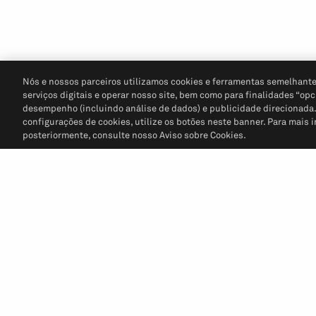
Nós e nossos parceiros utilizamos cookies e ferramentas semelhante
serviços digitais e operar nosso site, bem como para finalidades “opc
desempenho (incluindo análise de dados) e publicidade direcionada. P
configurações de cookies, utilize os botões neste banner. Para mais 
posteriormente, consulte nosso Aviso sobre Cookies.