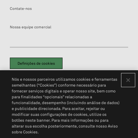
Contate-nos
Nossa equipe comercial
Definições de cookies
Disclaimers Legais
Termos de Uso
Aviso de Cookies
Nós e nossos parceiros utilizamos cookies e ferramentas
Política de Privacidade
Portal de privacidade do cliente (em inglês)
semelhantes (“Cookies”) conforme necessário para
Não Venda Minhas Informações Pessoais
© 2026 S&P Global
fornecer serviços digitais e operar nosso site, bem como
para finalidades “opcionais” relacionadas a
funcionalidade, desempenho (incluindo análise de dados)
e publicidade direcionada. Para aceitar, rejeitar ou
modificar suas configurações de cookies, utilize os
botões neste banner. Para mais informações ou para
alterar sua escolha posteriormente, consulte nosso Aviso
sobre Cookies.