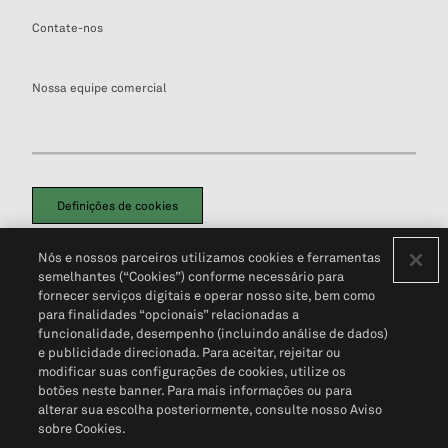
Contate-nos
Nossa equipe comercial
Definições de cookies
Disclaimers Legais
Termos de Uso
Aviso de Cookies
Nós e nossos parceiros utilizamos cookies e ferramentas
Política de Privacidade
Portal de privacidade do cliente (em inglês)
semelhantes (“Cookies”) conforme necessário para
Não Venda Minhas Informações Pessoais
© 2026 S&P Global
fornecer serviços digitais e operar nosso site, bem como
para finalidades “opcionais” relacionadas a
funcionalidade, desempenho (incluindo análise de dados)
e publicidade direcionada. Para aceitar, rejeitar ou
modificar suas configurações de cookies, utilize os
botões neste banner. Para mais informações ou para
alterar sua escolha posteriormente, consulte nosso Aviso
sobre Cookies.