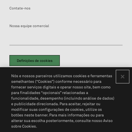
Contate-nos
Nossa equipe comercial
Definições de cookies
Disclaimers Legais
Termos de Uso
Aviso de Cookies
Nós e nossos parceiros utilizamos cookies e ferramentas
Política de Privacidade
Portal de privacidade do cliente (em inglês)
semelhantes (“Cookies”) conforme necessário para
Não Venda Minhas Informações Pessoais
© 2026 S&P Global
fornecer serviços digitais e operar nosso site, bem como
para finalidades “opcionais” relacionadas a
funcionalidade, desempenho (incluindo análise de dados)
e publicidade direcionada. Para aceitar, rejeitar ou
modificar suas configurações de cookies, utilize os
botões neste banner. Para mais informações ou para
alterar sua escolha posteriormente, consulte nosso Aviso
sobre Cookies.