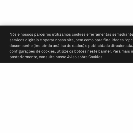
Nós e nossos parceiros utilizamos cookies e ferramentas semelhante
serviços digitais e operar nosso site, bem como para finalidades “opc
desempenho (incluindo análise de dados) e publicidade direcionada. P
configurações de cookies, utilize os botões neste banner. Para mais 
posteriormente, consulte nosso Aviso sobre Cookies.