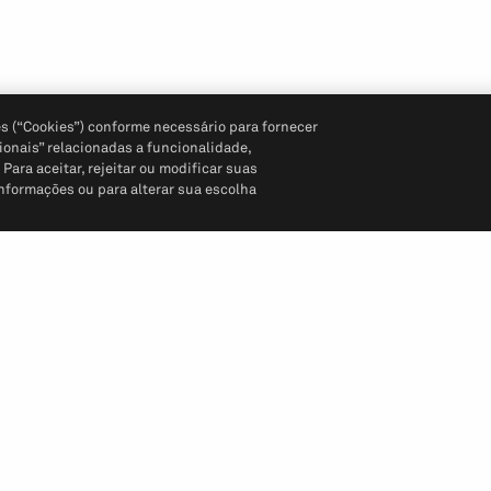
s (“Cookies”) conforme necessário para fornecer
ionais” relacionadas a funcionalidade,
ara aceitar, rejeitar ou modificar suas
informações ou para alterar sua escolha
Siga-nos