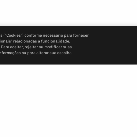
s (“Cookies”) conforme necessário para fornecer
ionais” relacionadas a funcionalidade,
ara aceitar, rejeitar ou modificar suas
informações ou para alterar sua escolha
Siga-nos