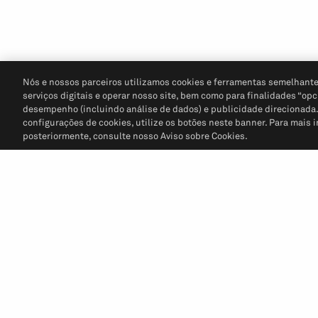
Nós e nossos parceiros utilizamos cookies e ferramentas semelhante
serviços digitais e operar nosso site, bem como para finalidades “opc
desempenho (incluindo análise de dados) e publicidade direcionada. P
configurações de cookies, utilize os botões neste banner. Para mais 
posteriormente, consulte nosso Aviso sobre Cookies.