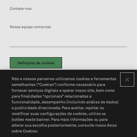
Contate-nos
Nossa equipe comercial
Definições de cookies
Disclaimers Legais
Termos de Uso
Aviso de Cookies
Nós e nossos parceiros utilizamos cookies e ferramentas
Política de Privacidade
Portal de privacidade do cliente (em inglês)
semelhantes (“Cookies”) conforme necessário para
Não Venda Minhas Informações Pessoais
© 2026 S&P Global
fornecer serviços digitais e operar nosso site, bem como
para finalidades “opcionais” relacionadas a
funcionalidade, desempenho (incluindo análise de dados)
e publicidade direcionada. Para aceitar, rejeitar ou
modificar suas configurações de cookies, utilize os
botões neste banner. Para mais informações ou para
alterar sua escolha posteriormente, consulte nosso Aviso
sobre Cookies.