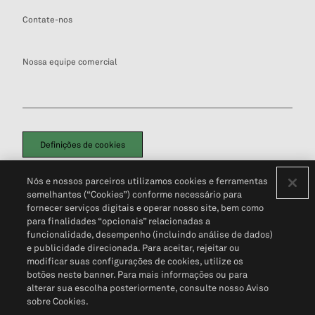
Contate-nos
Nossa equipe comercial
Definições de cookies
Disclaimers Legais
Termos de Uso
Aviso de Cookies
Nós e nossos parceiros utilizamos cookies e ferramentas
Política de Privacidade
Portal de privacidade do cliente (em inglês)
semelhantes (“Cookies”) conforme necessário para
Não Venda Minhas Informações Pessoais
© 2026 S&P Global
fornecer serviços digitais e operar nosso site, bem como
para finalidades “opcionais” relacionadas a
funcionalidade, desempenho (incluindo análise de dados)
e publicidade direcionada. Para aceitar, rejeitar ou
modificar suas configurações de cookies, utilize os
botões neste banner. Para mais informações ou para
alterar sua escolha posteriormente, consulte nosso Aviso
sobre Cookies.