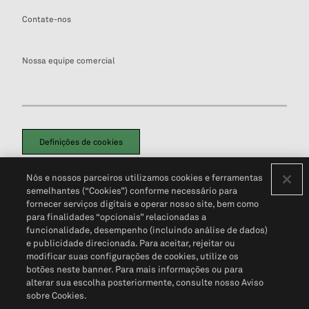
Contate-nos
Nossa equipe comercial
Definições de cookies
Disclaimers Legais
Termos de Uso
Aviso de Cookies
Nós e nossos parceiros utilizamos cookies e ferramentas
Política de Privacidade
Portal de privacidade do cliente (em inglês)
semelhantes (“Cookies”) conforme necessário para
Não Venda Minhas Informações Pessoais
© 2026 S&P Global
fornecer serviços digitais e operar nosso site, bem como
para finalidades “opcionais” relacionadas a
funcionalidade, desempenho (incluindo análise de dados)
e publicidade direcionada. Para aceitar, rejeitar ou
modificar suas configurações de cookies, utilize os
botões neste banner. Para mais informações ou para
alterar sua escolha posteriormente, consulte nosso Aviso
sobre Cookies.