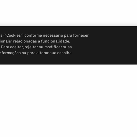
s (“Cookies”) conforme necessário para fornecer
ionais” relacionadas a funcionalidade,
ara aceitar, rejeitar ou modificar suas
informações ou para alterar sua escolha
Siga-nos