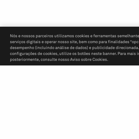
Nós e nossos parceiros utilizamos cookies e ferramentas semelhante
serviços digitais e operar nosso site, bem como para finalidades “opc
desempenho (incluindo análise de dados) e publicidade direcionada. P
configurações de cookies, utilize os botões neste banner. Para mais 
posteriormente, consulte nosso Aviso sobre Cookies.