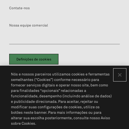
Contate-nos
Nossa equipe comercial
Definições de cookies
Disclaimers Legais
Termos de Uso
Aviso de Cookies
Nós e nossos parceiros utilizamos cookies e ferramentas
Política de Privacidade
Portal de privacidade do cliente (em inglês)
semelhantes (“Cookies”) conforme necessário para
Não Venda Minhas Informações Pessoais
© 2026 S&P Global
fornecer serviços digitais e operar nosso site, bem como
para finalidades “opcionais” relacionadas a
funcionalidade, desempenho (incluindo análise de dados)
e publicidade direcionada. Para aceitar, rejeitar ou
modificar suas configurações de cookies, utilize os
botões neste banner. Para mais informações ou para
alterar sua escolha posteriormente, consulte nosso Aviso
sobre Cookies.