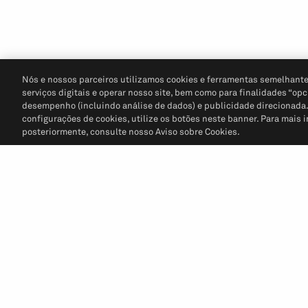
Nós e nossos parceiros utilizamos cookies e ferramentas semelhante
serviços digitais e operar nosso site, bem como para finalidades “opc
desempenho (incluindo análise de dados) e publicidade direcionada. P
configurações de cookies, utilize os botões neste banner. Para mais 
posteriormente, consulte nosso Aviso sobre Cookies.