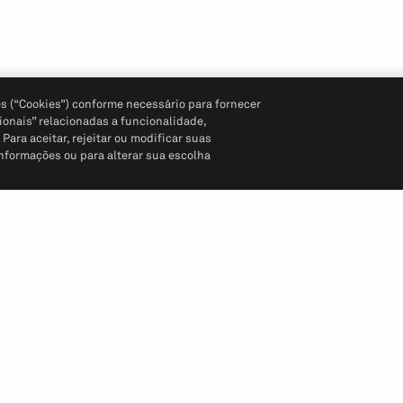
s (“Cookies”) conforme necessário para fornecer
ionais” relacionadas a funcionalidade,
ara aceitar, rejeitar ou modificar suas
informações ou para alterar sua escolha
Siga-nos