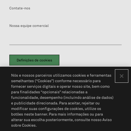
Contate-nos
Nossa equipe comercial
Definições de cookies
Disclaimers Legais
Termos de Uso
Aviso de Cookies
Nós e nossos parceiros utilizamos cookies e ferramentas
Política de Privacidade
Portal de privacidade do cliente (em inglês)
semelhantes (“Cookies”) conforme necessário para
Não Venda Minhas Informações Pessoais
© 2026 S&P Global
fornecer serviços digitais e operar nosso site, bem como
para finalidades “opcionais” relacionadas a
funcionalidade, desempenho (incluindo análise de dados)
e publicidade direcionada. Para aceitar, rejeitar ou
modificar suas configurações de cookies, utilize os
botões neste banner. Para mais informações ou para
alterar sua escolha posteriormente, consulte nosso Aviso
sobre Cookies.