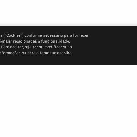
s (“Cookies”) conforme necessário para fornecer
ionais” relacionadas a funcionalidade,
ara aceitar, rejeitar ou modificar suas
informações ou para alterar sua escolha
Siga-nos