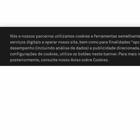
Nós e nossos parceiros utilizamos cookies e ferramentas semelhante
serviços digitais e operar nosso site, bem como para finalidades “opc
desempenho (incluindo análise de dados) e publicidade direcionada. P
configurações de cookies, utilize os botões neste banner. Para mais 
posteriormente, consulte nosso Aviso sobre Cookies.