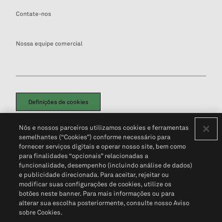
Contate-nos
Nossa equipe comercial
Definições de cookies
Disclaimers Legais
Termos de Uso
Aviso de Cookies
Nós e nossos parceiros utilizamos cookies e ferramentas
Política de Privacidade
Portal de privacidade do cliente (em inglês)
semelhantes (“Cookies”) conforme necessário para
Não Venda Minhas Informações Pessoais
© 2026 S&P Global
fornecer serviços digitais e operar nosso site, bem como
para finalidades “opcionais” relacionadas a
funcionalidade, desempenho (incluindo análise de dados)
e publicidade direcionada. Para aceitar, rejeitar ou
modificar suas configurações de cookies, utilize os
botões neste banner. Para mais informações ou para
alterar sua escolha posteriormente, consulte nosso Aviso
sobre Cookies.