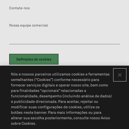
Contate-nos
Nossa equipe comercial
Definições de cookies
Disclaimers Legais
Termos de Uso
Aviso de Cookies
Nós e nossos parceiros utilizamos cookies e ferramentas
Política de Privacidade
Portal de privacidade do cliente (em inglês)
semelhantes (“Cookies”) conforme necessário para
Não Venda Minhas Informações Pessoais
© 2026 S&P Global
fornecer serviços digitais e operar nosso site, bem como
para finalidades “opcionais” relacionadas a
funcionalidade, desempenho (incluindo análise de dados)
e publicidade direcionada. Para aceitar, rejeitar ou
modificar suas configurações de cookies, utilize os
botões neste banner. Para mais informações ou para
alterar sua escolha posteriormente, consulte nosso Aviso
sobre Cookies.