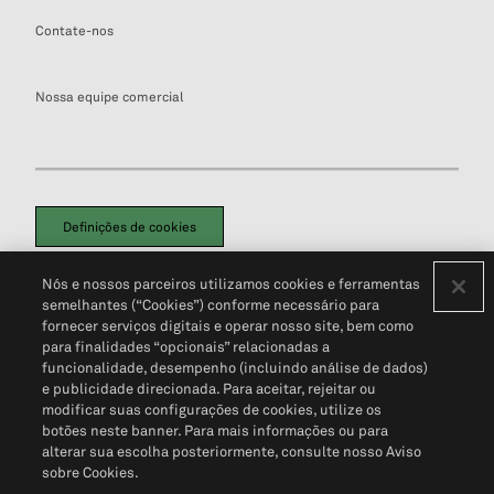
Contate-nos
Nossa equipe comercial
Definições de cookies
Disclaimers Legais
Termos de Uso
Aviso de Cookies
Nós e nossos parceiros utilizamos cookies e ferramentas
Política de Privacidade
Portal de privacidade do cliente (em inglês)
semelhantes (“Cookies”) conforme necessário para
Não Venda Minhas Informações Pessoais
© 2026 S&P Global
fornecer serviços digitais e operar nosso site, bem como
para finalidades “opcionais” relacionadas a
funcionalidade, desempenho (incluindo análise de dados)
e publicidade direcionada. Para aceitar, rejeitar ou
modificar suas configurações de cookies, utilize os
botões neste banner. Para mais informações ou para
alterar sua escolha posteriormente, consulte nosso Aviso
sobre Cookies.