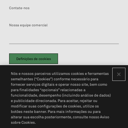
Contate-nos
Nossa equipe comercial
Definições de cookies
Disclaimers Legais
Termos de Uso
Aviso de Cookies
Nós e nossos parceiros utilizamos cookies e ferramentas
Política de Privacidade
Portal de privacidade do cliente (em inglês)
semelhantes (“Cookies”) conforme necessário para
Não Venda Minhas Informações Pessoais
© 2026 S&P Global
fornecer serviços digitais e operar nosso site, bem como
para finalidades “opcionais” relacionadas a
funcionalidade, desempenho (incluindo análise de dados)
e publicidade direcionada. Para aceitar, rejeitar ou
modificar suas configurações de cookies, utilize os
botões neste banner. Para mais informações ou para
alterar sua escolha posteriormente, consulte nosso Aviso
sobre Cookies.