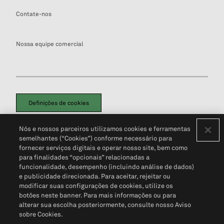
Contate-nos
Nossa equipe comercial
Definições de cookies
Disclaimers Legais
Termos de Uso
Aviso de Cookies
Nós e nossos parceiros utilizamos cookies e ferramentas
Política de Privacidade
Portal de privacidade do cliente (em inglês)
semelhantes (“Cookies”) conforme necessário para
Não Venda Minhas Informações Pessoais
© 2026 S&P Global
fornecer serviços digitais e operar nosso site, bem como
para finalidades “opcionais” relacionadas a
funcionalidade, desempenho (incluindo análise de dados)
e publicidade direcionada. Para aceitar, rejeitar ou
modificar suas configurações de cookies, utilize os
botões neste banner. Para mais informações ou para
alterar sua escolha posteriormente, consulte nosso Aviso
sobre Cookies.