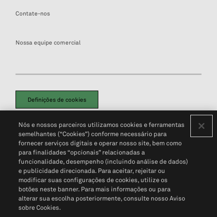
Contate-nos
Nossa equipe comercial
Definições de cookies
Disclaimers Legais
Termos de Uso
Aviso de Cookies
Nós e nossos parceiros utilizamos cookies e ferramentas
Política de Privacidade
Portal de privacidade do cliente (em inglês)
semelhantes (“Cookies”) conforme necessário para
Não Venda Minhas Informações Pessoais
© 2026 S&P Global
fornecer serviços digitais e operar nosso site, bem como
para finalidades “opcionais” relacionadas a
funcionalidade, desempenho (incluindo análise de dados)
e publicidade direcionada. Para aceitar, rejeitar ou
modificar suas configurações de cookies, utilize os
botões neste banner. Para mais informações ou para
alterar sua escolha posteriormente, consulte nosso Aviso
sobre Cookies.