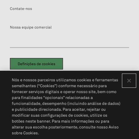
Contate-nos
Nossa equipe comercial
Definições de cookies
Disclaimers Legais
Termos de Uso
Aviso de Cookies
Nós e nossos parceiros utilizamos cookies e ferramentas
Política de Privacidade
Portal de privacidade do cliente (em inglês)
semelhantes (“Cookies”) conforme necessário para
Não Venda Minhas Informações Pessoais
© 2026 S&P Global
fornecer serviços digitais e operar nosso site, bem como
para finalidades “opcionais” relacionadas a
funcionalidade, desempenho (incluindo análise de dados)
e publicidade direcionada. Para aceitar, rejeitar ou
modificar suas configurações de cookies, utilize os
botões neste banner. Para mais informações ou para
alterar sua escolha posteriormente, consulte nosso Aviso
sobre Cookies.