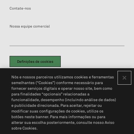
Contate-nos
Nossa equipe comercial
Definições de cookies
Disclaimers Legais
Termos de Uso
Aviso de Cookies
Nós e nossos parceiros utilizamos cookies e ferramentas
Política de Privacidade
Portal de privacidade do cliente (em inglês)
semelhantes (“Cookies”) conforme necessário para
Não Venda Minhas Informações Pessoais
© 2026 S&P Global
fornecer serviços digitais e operar nosso site, bem como
para finalidades “opcionais” relacionadas a
funcionalidade, desempenho (incluindo análise de dados)
e publicidade direcionada. Para aceitar, rejeitar ou
modificar suas configurações de cookies, utilize os
botões neste banner. Para mais informações ou para
alterar sua escolha posteriormente, consulte nosso Aviso
sobre Cookies.