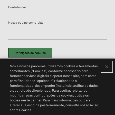
Contate-nos
Nossa equipe comercial
Definições de cookies
Disclaimers Legais
Termos de Uso
Aviso de Cookies
Nós e nossos parceiros utilizamos cookies e ferramentas
Política de Privacidade
Portal de privacidade do cliente (em inglês)
semelhantes (“Cookies”) conforme necessário para
Não Venda Minhas Informações Pessoais
© 2026 S&P Global
fornecer serviços digitais e operar nosso site, bem como
para finalidades “opcionais” relacionadas a
funcionalidade, desempenho (incluindo análise de dados)
e publicidade direcionada. Para aceitar, rejeitar ou
modificar suas configurações de cookies, utilize os
botões neste banner. Para mais informações ou para
alterar sua escolha posteriormente, consulte nosso Aviso
sobre Cookies.