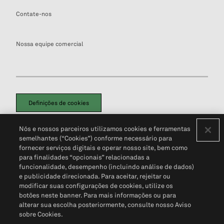
Contate-nos
Nossa equipe comercial
Definições de cookies
Disclaimers Legais
Termos de Uso
Aviso de Cookies
Nós e nossos parceiros utilizamos cookies e ferramentas
Política de Privacidade
Portal de privacidade do cliente (em inglês)
semelhantes (“Cookies”) conforme necessário para
Não Venda Minhas Informações Pessoais
© 2026 S&P Global
fornecer serviços digitais e operar nosso site, bem como
para finalidades “opcionais” relacionadas a
funcionalidade, desempenho (incluindo análise de dados)
e publicidade direcionada. Para aceitar, rejeitar ou
modificar suas configurações de cookies, utilize os
botões neste banner. Para mais informações ou para
alterar sua escolha posteriormente, consulte nosso Aviso
sobre Cookies.