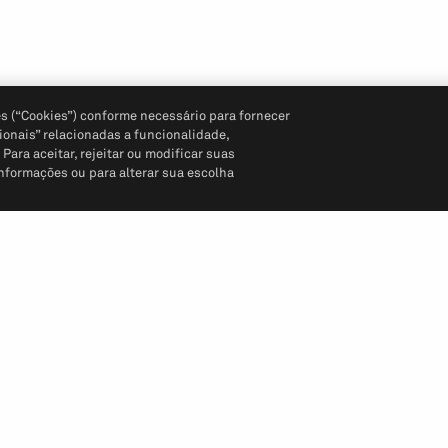
s (“Cookies”) conforme necessário para fornecer
ionais” relacionadas a funcionalidade,
ara aceitar, rejeitar ou modificar suas
informações ou para alterar sua escolha
Siga-nos