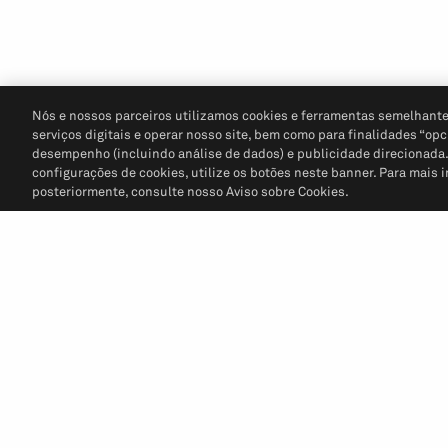
Nós e nossos parceiros utilizamos cookies e ferramentas semelhante
serviços digitais e operar nosso site, bem como para finalidades “opc
desempenho (incluindo análise de dados) e publicidade direcionada. P
configurações de cookies, utilize os botões neste banner. Para mais 
posteriormente, consulte nosso Aviso sobre Cookies.