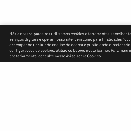
Nós e nossos parceiros utilizamos cookies e ferramentas semelhante
serviços digitais e operar nosso site, bem como para finalidades “opc
desempenho (incluindo análise de dados) e publicidade direcionada. P
configurações de cookies, utilize os botões neste banner. Para mais 
posteriormente, consulte nosso Aviso sobre Cookies.