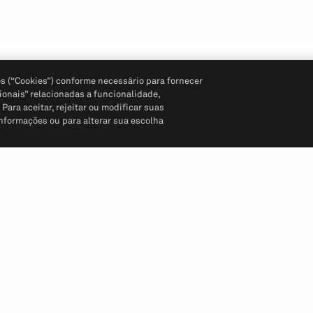
s (“Cookies”) conforme necessário para fornecer
ionais” relacionadas a funcionalidade,
ara aceitar, rejeitar ou modificar suas
informações ou para alterar sua escolha
Siga-nos