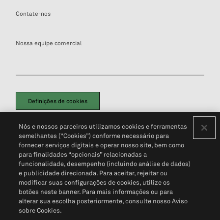
Contate-nos
Nossa equipe comercial
Definições de cookies
Disclaimers Legais
Termos de Uso
Aviso de Cookies
Nós e nossos parceiros utilizamos cookies e ferramentas
Política de Privacidade
Portal de privacidade do cliente (em inglês)
semelhantes (“Cookies”) conforme necessário para
Não Venda Minhas Informações Pessoais
© 2026 S&P Global
fornecer serviços digitais e operar nosso site, bem como
para finalidades “opcionais” relacionadas a
funcionalidade, desempenho (incluindo análise de dados)
e publicidade direcionada. Para aceitar, rejeitar ou
modificar suas configurações de cookies, utilize os
botões neste banner. Para mais informações ou para
alterar sua escolha posteriormente, consulte nosso Aviso
sobre Cookies.